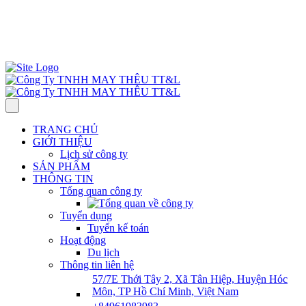
57/7E Thới Tây 2, Xã Tân Hiệp, H. Hóc Môn, TP HCM, Việt Nam
Thứ 2– Thứ 7: 7:30 AM–5:00 PM.
ĐT : 0961 983 983
info@ttlgarment.com
TRANG CHỦ
GIỚI THIỆU
Lịch sử công ty
SẢN PHẨM
THÔNG TIN
Tổng quan công ty
Tuyển dụng
Tuyển kế toán
Hoạt động
Du lịch
Thông tin liên hệ
57/7E Thới Tây 2, Xã Tân Hiệp, Huyện Hóc
Môn, TP Hồ Chí Minh, Việt Nam