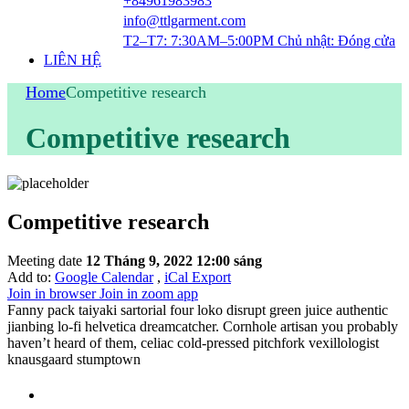
+84961983983
info@ttlgarment.com
T2–T7: 7:30AM–5:00PM Chủ nhật: Đóng cửa
LIÊN HỆ
Home
Competitive research
Competitive research
Competitive research
Meeting date
12 Tháng 9, 2022 12:00 sáng
Add to:
Google Calendar
,
iCal Export
Join in browser
Join in zoom app
Fanny pack taiyaki sartorial four loko disrupt green juice authentic
jianbing lo-fi helvetica dreamcatcher. Cornhole artisan you probably
haven’t heard of them, celiac cold-pressed pitchfork vexillologist
knausgaard stumptown
Thông Tin :