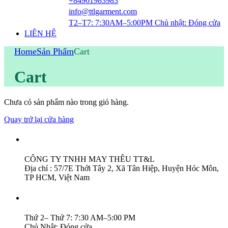
+84961983983
info@ttlgarment.com
T2–T7: 7:30AM–5:00PM Chủ nhật: Đóng cửa
LIÊN HỆ
Home
Sản Phẩm
Cart
Cart
Chưa có sản phẩm nào trong giỏ hàng.
Quay trở lại cửa hàng
Thông Tin :
CÔNG TY TNHH MAY THÊU TT&L
Địa chỉ : 57/7E Thới Tây 2, Xã Tân Hiệp, Huyện Hóc Môn,
TP HCM, Việt Nam
Thời Gian Làm Việc :
Thứ 2– Thứ 7: 7:30 AM–5:00 PM
Chủ Nhật: Đóng cửa