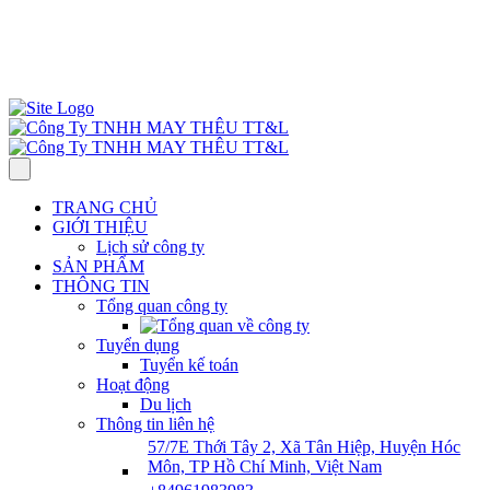
57/7E Thới Tây 2, Xã Tân Hiệp, H. Hóc Môn, TP HCM, Việt Nam
Thứ 2– Thứ 7: 7:30 AM–5:00 PM.
ĐT : 0961 983 983
info@ttlgarment.com
TRANG CHỦ
GIỚI THIỆU
Lịch sử công ty
SẢN PHẨM
THÔNG TIN
Tổng quan công ty
Tuyển dụng
Tuyển kế toán
Hoạt động
Du lịch
Thông tin liên hệ
57/7E Thới Tây 2, Xã Tân Hiệp, Huyện Hóc
Môn, TP Hồ Chí Minh, Việt Nam