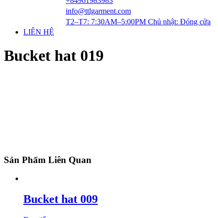
+84961983983
info@ttlgarment.com
T2–T7: 7:30AM–5:00PM Chủ nhật: Đóng cửa
LIÊN HỆ
Bucket hat 019
Sản Phẩm Liên Quan
Bucket hat 009