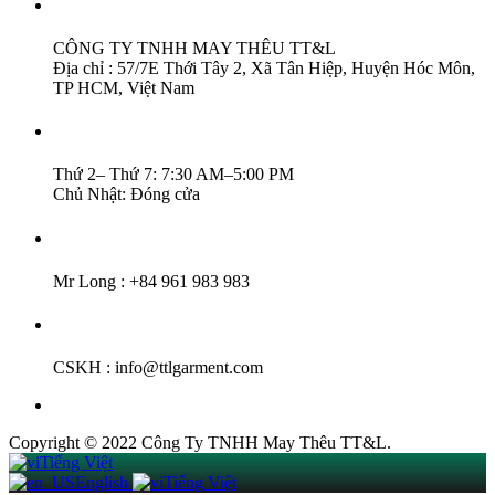
Thông Tin :
CÔNG TY TNHH MAY THÊU TT&L
Địa chỉ : 57/7E Thới Tây 2, Xã Tân Hiệp, Huyện Hóc Môn,
TP HCM, Việt Nam
Thời Gian Làm Việc :
Thứ 2– Thứ 7: 7:30 AM–5:00 PM
Chủ Nhật: Đóng cửa
Hotline :
Mr Long : +84 961 983 983
Email :
CSKH : info@ttlgarment.com
Copyright © 2022 Công Ty TNHH May Thêu TT&L.
Tiếng Việt
English
Tiếng Việt