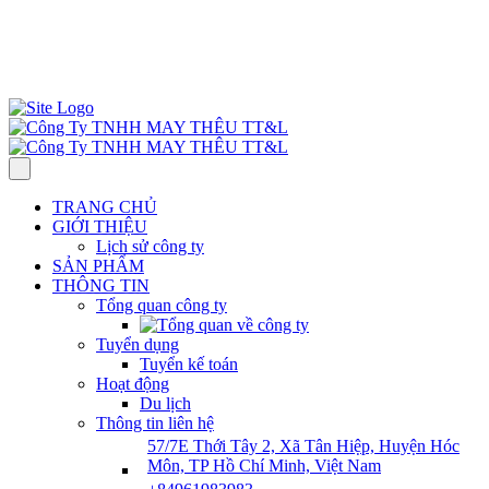
57/7E Thới Tây 2, Xã Tân Hiệp, H. Hóc Môn, TP HCM, Việt Nam
Thứ 2– Thứ 7: 7:30 AM–5:00 PM.
ĐT : 0961 983 983
info@ttlgarment.com
TRANG CHỦ
GIỚI THIỆU
Lịch sử công ty
SẢN PHẨM
THÔNG TIN
Tổng quan công ty
Tuyển dụng
Tuyển kế toán
Hoạt động
Du lịch
Thông tin liên hệ
57/7E Thới Tây 2, Xã Tân Hiệp, Huyện Hóc
Môn, TP Hồ Chí Minh, Việt Nam