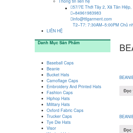
Thông tin liên hệ
57/7E Thới Tây 2, Xã Tân Hiệp
+84961983983
info@ttlgarment.com
T2–T7: 7:30AM–5:00PM Chủ nh
LIÊN HỆ
Danh Mục Sản Phẩm
BE
Baseball Caps
Beanie
Bucket Hats
BEANI
Camoflage Caps
Embroidery And Printed Hats
Đọc 
Fashion Caps
Hiphop Hats
Military Hats
Oxford Fabric Caps
Trucker Caps
BEANI
Tye Die Hats
Visor
Đọc 