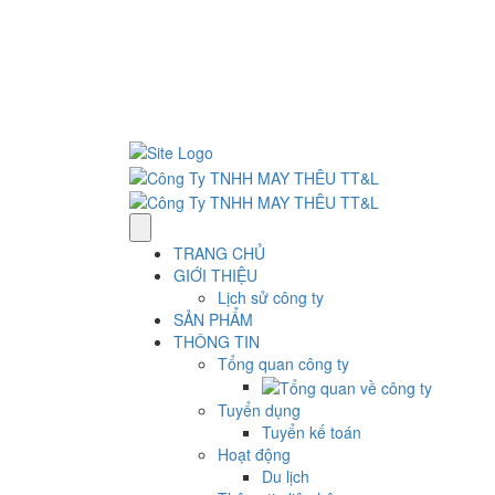
57/7E Thới Tây 2, Xã Tân Hiệp, H. Hóc Môn, TP 
Thứ 2– Thứ 7: 7:30 AM–5:00 PM.
ĐT : 0961 983 983
info@ttlgarment.com
TRANG CHỦ
GIỚI THIỆU
Lịch sử công ty
SẢN PHẨM
THÔNG TIN
Tổng quan công ty
Tuyển dụng
Tuyển kế toán
Hoạt động
Du lịch