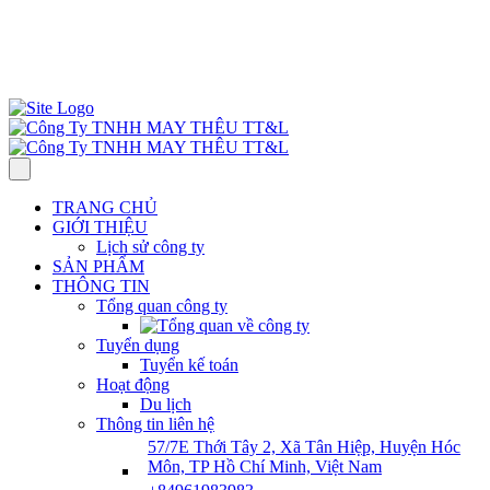
57/7E Thới Tây 2, Xã Tân Hiệp, H. Hóc Môn, TP HCM, Việt Nam
Thứ 2– Thứ 7: 7:30 AM–5:00 PM.
ĐT : 0961 983 983
info@ttlgarment.com
TRANG CHỦ
GIỚI THIỆU
Lịch sử công ty
SẢN PHẨM
THÔNG TIN
Tổng quan công ty
Tuyển dụng
Tuyển kế toán
Hoạt động
Du lịch
Thông tin liên hệ
57/7E Thới Tây 2, Xã Tân Hiệp, Huyện Hóc
Môn, TP Hồ Chí Minh, Việt Nam