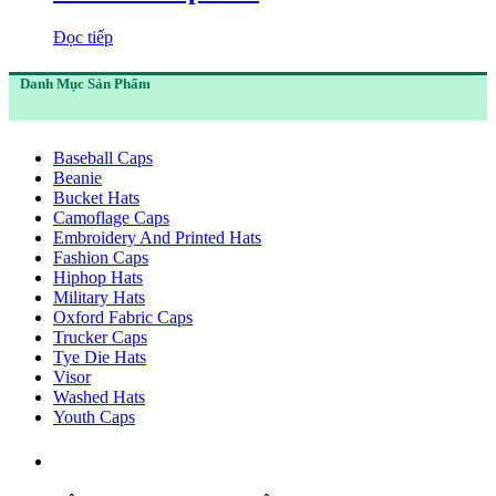
Đọc tiếp
Danh Mục Sản Phẩm
Baseball Caps
Beanie
Bucket Hats
Camoflage Caps
Embroidery And Printed Hats
Fashion Caps
Hiphop Hats
Military Hats
Oxford Fabric Caps
Trucker Caps
Tye Die Hats
Visor
Washed Hats
Youth Caps
Thông Tin :