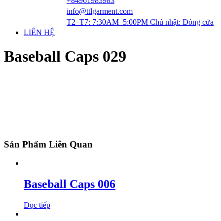
+84961983983
info@ttlgarment.com
T2–T7: 7:30AM–5:00PM Chủ nhật: Đóng cửa
LIÊN HỆ
Baseball Caps 029
Sản Phẩm Liên Quan
Baseball Caps 006
Đọc tiếp