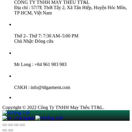
CÔNG TY TNHH MAY THÊU TT&L
Địa chỉ : 57/7E Thới Tây 2, Xã Tân Hiệp, Huyện Hóc Môn,
TP HCM, Việt Nam
Thời Gian Làm Việc :
Thứ 2– Thứ 7: 7:30 AM–5:00 PM
Chủ Nhật: Đóng cửa
Hotline :
Mr Long : +84 961 983 983
Email :
CSKH : info@ttlgarment.com
Copyright © 2022 Công Ty TNHH May Thêu TT&L.
Tiếng Việt
English
Tiếng Việt