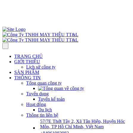
57/7E Thới Tây 2, Xã Tân Hiệp, H. Hóc Môn, TP HCM, Việt Nam
Thứ 2– Thứ 7: 7:30 AM–5:00 PM.
ĐT : 0961 983 983
info@ttlgarment.com
TRANG CHỦ
GIỚI THIỆU
Lịch sử công ty
SẢN PHẨM
THÔNG TIN
Tổng quan công ty
Tuyển dụng
Tuyển kế toán
Hoạt động
Du lịch
Thông tin liên hệ
57/7E Thới Tây 2, Xã Tân Hiệp, Huyện Hóc
Môn, TP Hồ Chí Minh, Việt Nam