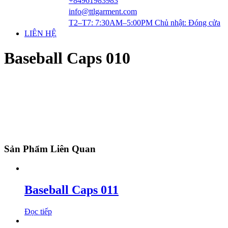
+84961983983
info@ttlgarment.com
T2–T7: 7:30AM–5:00PM Chủ nhật: Đóng cửa
LIÊN HỆ
Baseball Caps 010
Sản Phẩm Liên Quan
Baseball Caps 011
Đọc tiếp