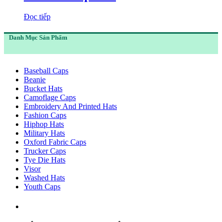
Đọc tiếp
Danh Mục Sản Phẩm
Baseball Caps
Beanie
Bucket Hats
Camoflage Caps
Embroidery And Printed Hats
Fashion Caps
Hiphop Hats
Military Hats
Oxford Fabric Caps
Trucker Caps
Tye Die Hats
Visor
Washed Hats
Youth Caps
Thông Tin :