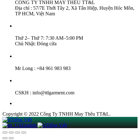
CÔNG TY TNHH MAY THÊU TT&L
Địa chỉ : 57/7E Thới Tây 2, Xã Tân Hiệp, Huyện Hóc Môn,
TP HCM, Việt Nam
Thời Gian Làm Việc :
Thứ 2– Thứ 7: 7:30 AM–5:00 PM
Chủ Nhật: Đóng cửa
Hotline :
Mr Long : +84 961 983 983
Email :
CSKH : info@ttlgarment.com
Copyright © 2022 Công Ty TNHH May Thêu TT&L.
Tiếng Việt
English
Tiếng Việt