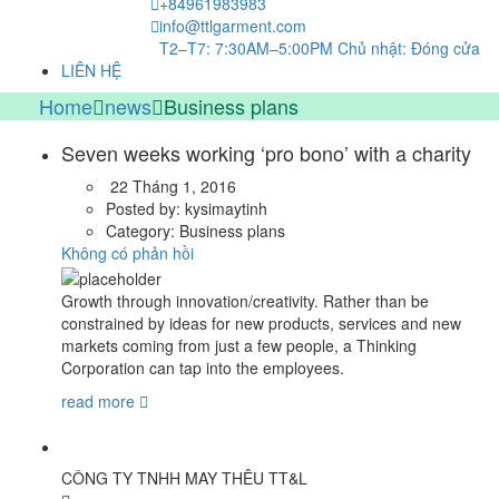
+84961983983
info@ttlgarment.com
T2–T7: 7:30AM–5:00PM Chủ nhật: Đóng cửa
LIÊN HỆ
Home
news
Business plans
Seven weeks working ‘pro bono’ with a charity
22 Tháng 1, 2016
Posted by:
kysimaytinh
Category:
Business plans
Không có phản hồi
Growth through innovation/creativity. Rather than be
constrained by ideas for new products, services and new
markets coming from just a few people, a Thinking
Corporation can tap into the employees.
read more
Thông Tin :
CÔNG TY TNHH MAY THÊU TT&L