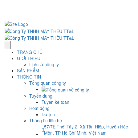
57/7E Thới Tây 2, Xã Tân Hiệp, H. Hóc Môn, TP HCM, Việt Nam
Thứ 2– Thứ 7: 7:30 AM–5:00 PM.
ĐT : 0961 983 983
info@ttlgarment.com
TRANG CHỦ
GIỚI THIỆU
Lịch sử công ty
SẢN PHẨM
THÔNG TIN
Tổng quan công ty
Tuyển dụng
Tuyển kế toán
Hoạt động
Du lịch
Thông tin liên hệ
57/7E Thới Tây 2, Xã Tân Hiệp, Huyện Hóc
Môn, TP Hồ Chí Minh, Việt Nam